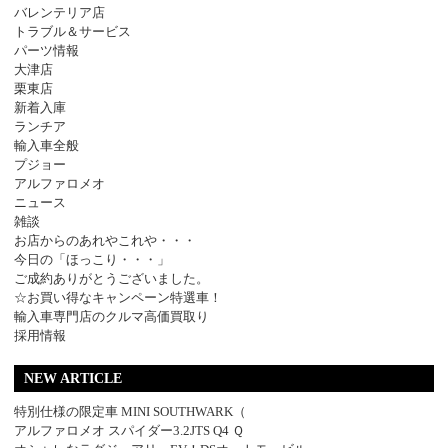
バレンテリア店
トラブル＆サービス
パーツ情報
大津店
栗東店
新着入庫
ランチア
輸入車全般
プジョー
アルファロメオ
ニュース
雑談
お店からのあれやこれや・・・
今日の「ほっこり・・・」
ご成約ありがとうございました。
☆お買い得なキャンペーン特選車！
輸入車専門店のクルマ高価買取り
採用情報
NEW ARTICLE
特別仕様の限定車 MINI SOUTHWARK（
アルファロメオ スパイダー3.2JTS Q4 Ｑ