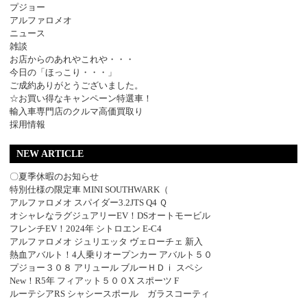
プジョー
アルファロメオ
ニュース
雑談
お店からのあれやこれや・・・
今日の「ほっこり・・・」
ご成約ありがとうございました。
☆お買い得なキャンペーン特選車！
輸入車専門店のクルマ高価買取り
採用情報
NEW ARTICLE
〇夏季休暇のお知らせ
特別仕様の限定車 MINI SOUTHWARK（
アルファロメオ スパイダー3.2JTS Q4 Ｑ
オシャレなラグジュアリーEV！DSオートモービル
フレンチEV！2024年 シトロエン E-C4
アルファロメオ ジュリエッタ ヴェローチェ 新入
熱血アバルト！4人乗りオープンカー アバルト５０
プジョー３０８ アリュール ブルーＨＤｉ スペシ
New！R5年 フィアット５００X スポーツ F
ルーテシアRS シャシースポール ガラスコーティ