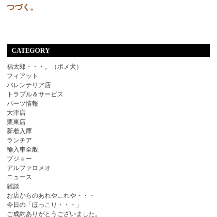
つづく。
CATEGORY
福太郎・・・。（ポメ犬）
フィアット
バレンテリア店
トラブル＆サービス
パーツ情報
大津店
栗東店
新着入庫
ランチア
輸入車全般
プジョー
アルファロメオ
ニュース
雑談
お店からのあれやこれや・・・
今日の「ほっこり・・・」
ご成約ありがとうございました。