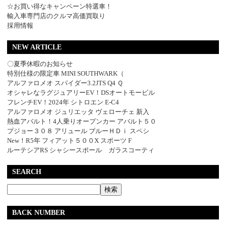
☆お買い得なキャンペーン特選車！
輸入車専門店のクルマ高価買取り
採用情報
NEW ARTICLE
〇夏季休暇のお知らせ
特別仕様の限定車 MINI SOUTHWARK（
アルファロメオ スパイダー3.2JTS Q4 Ｑ
オシャレなラグジュアリーEV！DSオートモービル
フレンチEV！2024年 シトロエン E-C4
アルファロメオ ジュリエッタ ヴェローチェ 新入
熱血アバルト！4人乗りオープンカー アバルト５０
プジョー３０８ アリュール ブルーＨＤｉ スペシ
New！R5年 フィアット５００X スポーツ F
ルーテシアRS シャシースポール ガラスコーティ
SEARCH
BACK NUMBER