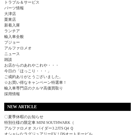
トラブル＆サービス
パーツ情報
大津店
栗東店
新着入庫
ランチア
輸入車全般
プジョー
アルファロメオ
ニュース
雑談
お店からのあれやこれや・・・
今日の「ほっこり・・・」
ご成約ありがとうございました。
☆お買い得なキャンペーン特選車！
輸入車専門店のクルマ高価買取り
採用情報
NEW ARTICLE
〇夏季休暇のお知らせ
特別仕様の限定車 MINI SOUTHWARK（
アルファロメオ スパイダー3.2JTS Q4 Ｑ
オシャレなラグジュアリーEV！DSオートモービル