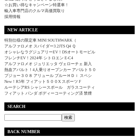
☆お買い得なキャンペーン特選車！
輸入車専門店のクルマ高価買取り
採用情報
NEW ARTICLE
特別仕様の限定車 MINI SOUTHWARK（
アルファロメオ スパイダー3.2JTS Q4 Ｑ
オシャレなラグジュアリーEV！DSオートモービル
フレンチEV！2024年 シトロエン E-C4
アルファロメオ ジュリエッタ ヴェローチェ 新入
熱血アバルト！4人乗りオープンカー アバルト５０
プジョー３０８ アリュール ブルーＨＤｉ スペシ
New！R5年 フィアット５００X スポーツ F
ルーテシアRS シャシースポール ガラスコーティ
フィアット パンダ ボディーコーティング済 禁煙
SEARCH
BACK NUMBER