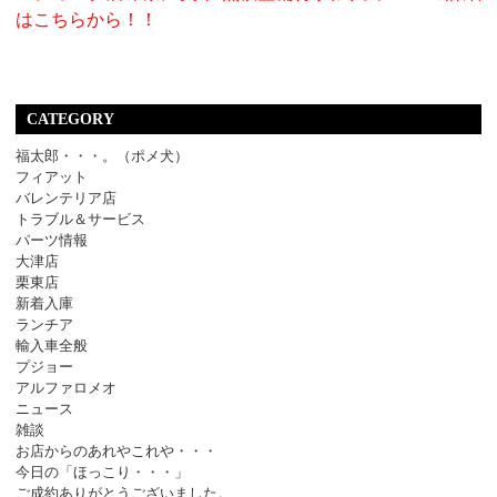
はこちらから！！
CATEGORY
福太郎・・・。（ポメ犬）
フィアット
バレンテリア店
トラブル＆サービス
パーツ情報
大津店
栗東店
新着入庫
ランチア
輸入車全般
プジョー
アルファロメオ
ニュース
雑談
お店からのあれやこれや・・・
今日の「ほっこり・・・」
ご成約ありがとうございました。