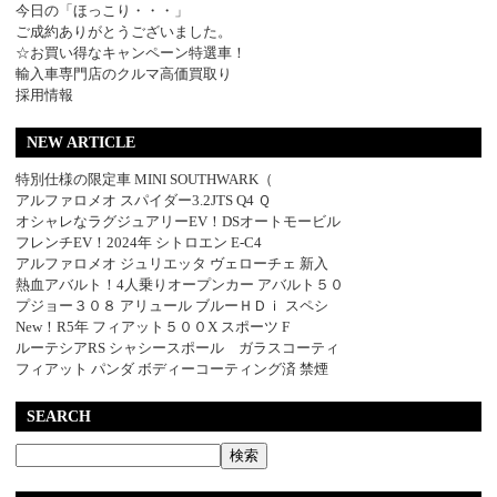
今日の「ほっこり・・・」
ご成約ありがとうございました。
☆お買い得なキャンペーン特選車！
輸入車専門店のクルマ高価買取り
採用情報
NEW ARTICLE
特別仕様の限定車 MINI SOUTHWARK（
アルファロメオ スパイダー3.2JTS Q4 Ｑ
オシャレなラグジュアリーEV！DSオートモービル
フレンチEV！2024年 シトロエン E-C4
アルファロメオ ジュリエッタ ヴェローチェ 新入
熱血アバルト！4人乗りオープンカー アバルト５０
プジョー３０８ アリュール ブルーＨＤｉ スペシ
New！R5年 フィアット５００X スポーツ F
ルーテシアRS シャシースポール ガラスコーティ
フィアット パンダ ボディーコーティング済 禁煙
SEARCH