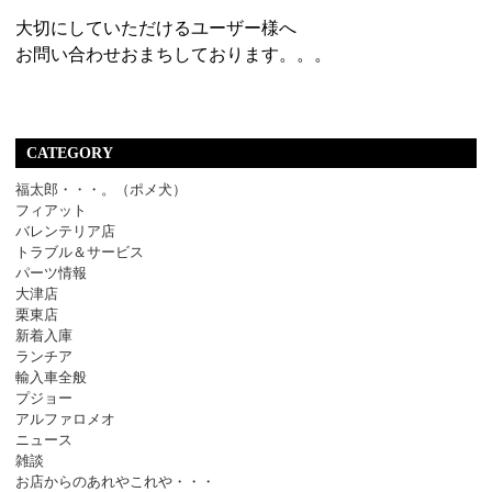
大切にしていただけるユーザー様へ
お問い合わせおまちしております。。。
CATEGORY
福太郎・・・。（ポメ犬）
フィアット
バレンテリア店
トラブル＆サービス
パーツ情報
大津店
栗東店
新着入庫
ランチア
輸入車全般
プジョー
アルファロメオ
ニュース
雑談
お店からのあれやこれや・・・