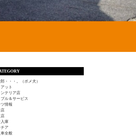
ATEGORY
太郎・・・。（ポメ犬）
ィアット
レンテリア店
ラブル＆サービス
ーツ情報
津店
東店
着入庫
ンチア
入車全般