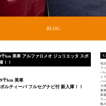
BLOG
千km 美車 アルファロメオ ジュリエッタ スポ
C
入庫！！
福
フ
バ
ト
千km 美車
パ
大
スポルティーバ フルセグナビ付 新入庫！！
栗
新
ラ
輸