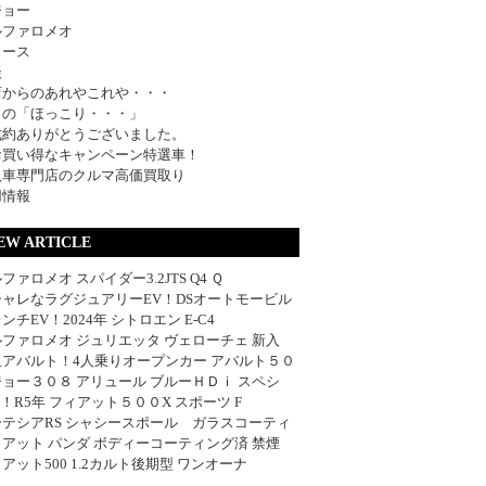
ジョー
ルファロメオ
ュース
談
店からのあれやこれや・・・
日の「ほっこり・・・」
成約ありがとうございました。
お買い得なキャンペーン特選車！
入車専門店のクルマ高価買取り
用情報
EW ARTICLE
ファロメオ スパイダー3.2JTS Q4 Ｑ
シャレなラグジュアリーEV！DSオートモービル
ンチEV！2024年 シトロエン E-C4
ファロメオ ジュリエッタ ヴェローチェ 新入
血アバルト！4人乗りオープンカー アバルト５０
ョー３０８ アリュール ブルーＨＤｉ スペシ
w！R5年 フィアット５００X スポーツ F
ーテシアRS シャシースポール ガラスコーティ
アット パンダ ボディーコーティング済 禁煙
アット500 1.2カルト後期型 ワンオーナ