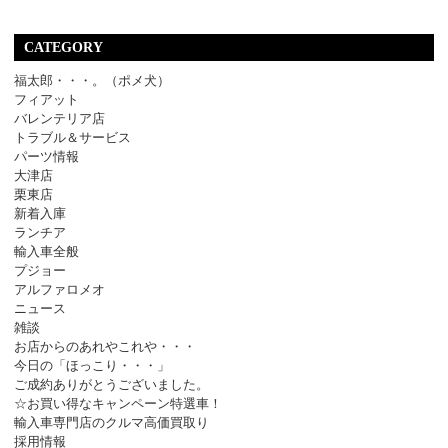
CATEGORY
福太郎・・・。（ポメ犬）
フィアット
バレンテリア店
トラブル＆サービス
パーツ情報
大津店
栗東店
新着入庫
ランチア
輸入車全般
プジョー
アルファロメオ
ニュース
雑談
お店からのあれやこれや・・・
今日の「ほっこり・・・」
ご成約ありがとうございました。
☆お買い得なキャンペーン特選車！
輸入車専門店のクルマ高価買取り
採用情報