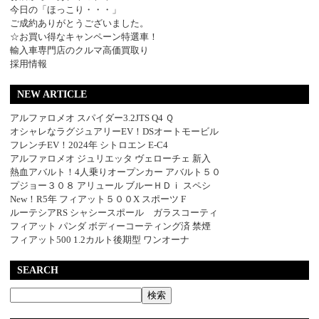
今日の「ほっこり・・・」
ご成約ありがとうございました。
☆お買い得なキャンペーン特選車！
輸入車専門店のクルマ高価買取り
採用情報
NEW ARTICLE
アルファロメオ スパイダー3.2JTS Q4 Ｑ
オシャレなラグジュアリーEV！DSオートモービル
フレンチEV！2024年 シトロエン E-C4
アルファロメオ ジュリエッタ ヴェローチェ 新入
熱血アバルト！4人乗りオープンカー アバルト５０
プジョー３０８ アリュール ブルーＨＤｉ スペシ
New！R5年 フィアット５００X スポーツ F
ルーテシアRS シャシースポール ガラスコーティ
フィアット パンダ ボディーコーティング済 禁煙
フィアット500 1.2カルト後期型 ワンオーナ
SEARCH