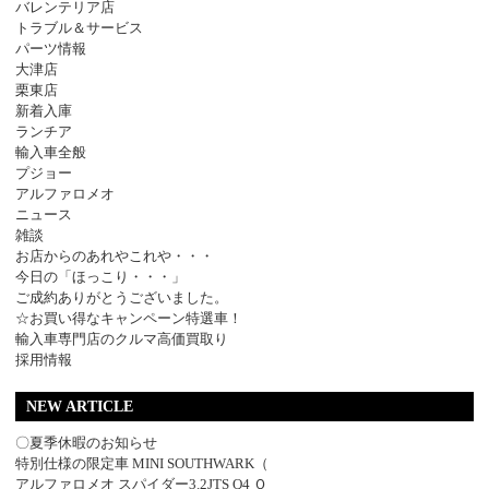
バレンテリア店
トラブル＆サービス
パーツ情報
大津店
栗東店
新着入庫
ランチア
輸入車全般
プジョー
アルファロメオ
ニュース
雑談
お店からのあれやこれや・・・
今日の「ほっこり・・・」
ご成約ありがとうございました。
☆お買い得なキャンペーン特選車！
輸入車専門店のクルマ高価買取り
採用情報
NEW ARTICLE
〇夏季休暇のお知らせ
特別仕様の限定車 MINI SOUTHWARK（
アルファロメオ スパイダー3.2JTS Q4 Ｑ