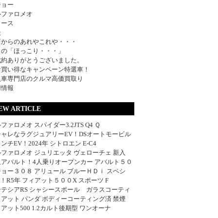
ジョー
ルファロメオ
ュース
談
店からのあれやこれや・・・
日の「ほっこり・・・」
成約ありがとうございました。
お買い得なキャンペーン特選車！
入車専門店のクルマ高価買取り
用情報
EW ARTICLE
ファロメオ スパイダー3.2JTS Q4 Ｑ
シャレなラグジュアリーEV！DSオートモービル
ンチEV！2024年 シトロエン E-C4
ファロメオ ジュリエッタ ヴェローチェ 新入
血アバルト！4人乗りオープンカー アバルト５０
ョー３０８ アリュール ブルーＨＤｉ スペシ
w！R5年 フィアット５００X スポーツ F
ーテシアRS シャシースポール ガラスコーティ
アット パンダ ボディーコーティング済 禁煙
アット500 1.2カルト後期型 ワンオーナ