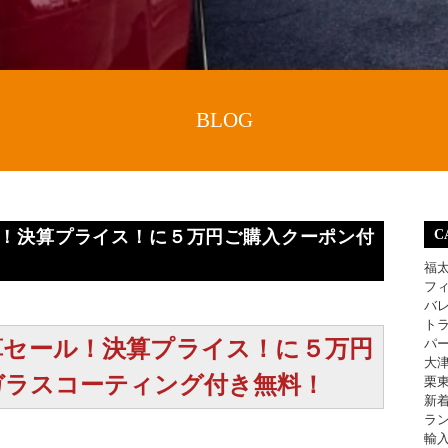
BLOG
ル！決算プライス！に５万円ご購入クーポン付
C
福
フ
バ
ト
算セール！決算プライス！に５万円
パ
大
ガラスコーティング付き無料！
栗
新
ラ
輸