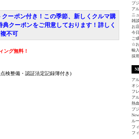
プ
ア
ニ
トクーポン付き！この季節、新しくクルマ購
雑
特典クーポンをご用意しております！詳しく
お
今
重複不可
ご
☆
輸
ィング無料！
採
N
点検整備・認証法定記録簿付き)
アル
オ
フレ
アル
熱
プジ
Ne
ル
フィ
フィ