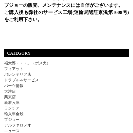
プジョーの販売、メンテナンスには自信がございます。
ご購入後も弊社のサービス工場(運輸局認証京滋第1608号)
をご利用下さい。
CATEGORY
福太郎・・・。（ポメ犬）
フィアット
バレンテリア店
トラブル＆サービス
パーツ情報
大津店
栗東店
新着入庫
ランチア
輸入車全般
プジョー
アルファロメオ
ニュース