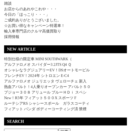
雑談
お店からのあれやこれや・・・
今日の「ほっこり・・・」
ご成約ありがとうございました。
☆お買い得なキャンペーン特選車！
輸入車専門店のクルマ高価買取り
採用情報
NEW ARTICLE
特別仕様の限定車 MINI SOUTHWARK（
アルファロメオ スパイダー3.2JTS Q4 Ｑ
オシャレなラグジュアリーEV！DSオートモービル
フレンチEV！2024年 シトロエン E-C4
アルファロメオ ジュリエッタ ヴェローチェ 新入
熱血アバルト！4人乗りオープンカー アバルト５０
プジョー３０８ アリュール ブルーＨＤｉ スペシ
New！R5年 フィアット５００X スポーツ F
ルーテシアRS シャシースポール ガラスコーティ
フィアット パンダ ボディーコーティング済 禁煙
SEARCH