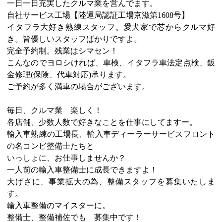
一日一日充実したクルマ業を営んでます。
自社サービス工場【陸運局認証工場京滋第1608号】
イタフラ大好き熟練スタッフ。愛犬家で芯からクルマ好
き。皆優しいスタッフばかりですよ。
完全予約制。残業はシマセン！
こんなのでヨロシければ、車検、イタフラ車法定点検、鈑
金修理(保険、代車対応)承ります。
ご予約が多く満車の場合がございます。
毎日、クルマ業 楽しく！
各店舗、少数人数で好きなことを仕事にしてますー。
輸入車熟練の工場長、輸入車ディーラーサービスフロント
の名コンビ整備士たちと
いっしょに、お仕事しませんか？
一人前の輸入車整備士に成長できますよ！
大げさに、事業拡大の為、整備スタッフを募集いたしま
す。
輸入車整備のマイスターに。
整備士、整備補佐でも 募集中です！