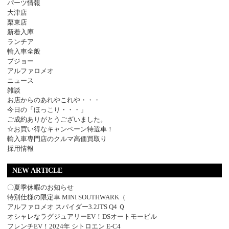
パーツ情報
大津店
栗東店
新着入庫
ランチア
輸入車全般
プジョー
アルファロメオ
ニュース
雑談
お店からのあれやこれや・・・
今日の「ほっこり・・・」
ご成約ありがとうございました。
☆お買い得なキャンペーン特選車！
輸入車専門店のクルマ高価買取り
採用情報
NEW ARTICLE
〇夏季休暇のお知らせ
特別仕様の限定車 MINI SOUTHWARK（
アルファロメオ スパイダー3.2JTS Q4 Ｑ
オシャレなラグジュアリーEV！DSオートモービル
フレンチEV！2024年 シトロエン E-C4