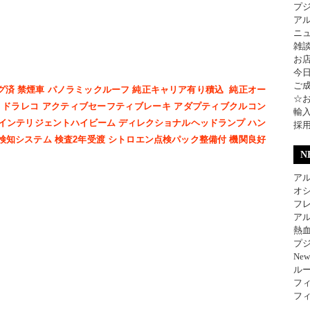
プ
ア
ニ
雑
お
今
ご
グ済 禁煙車 パノラミックルーフ 純正キャリア有り積込 純正オー
☆
ト
ドラレコ アクティブセーフティブレーキ アダプティブクルコン
輸
 インテリジェントハイビーム ディレクショナルヘッドランプ ハン
採
検知システム 検査2年受渡 シトロエン点検パック整備付 機関良好
N
アル
オ
フレ
アル
熱
プジ
Ne
ル
フィ
フィ