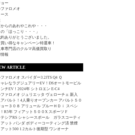
ジョー
ルファロメオ
ュース
談
店からのあれやこれや・・・
日の「ほっこり・・・」
成約ありがとうございました。
お買い得なキャンペーン特選車！
入車専門店のクルマ高価買取り
用情報
EW ARTICLE
ファロメオ スパイダー3.2JTS Q4 Ｑ
シャレなラグジュアリーEV！DSオートモービル
ンチEV！2024年 シトロエン E-C4
ファロメオ ジュリエッタ ヴェローチェ 新入
血アバルト！4人乗りオープンカー アバルト５０
ョー３０８ アリュール ブルーＨＤｉ スペシ
w！R5年 フィアット５００X スポーツ F
ーテシアRS シャシースポール ガラスコーティ
アット パンダ ボディーコーティング済 禁煙
アット500 1.2カルト後期型 ワンオーナ