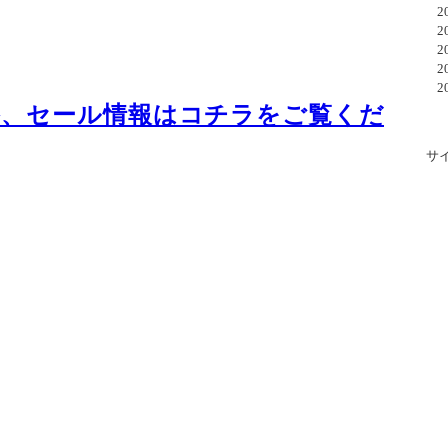
20
20
20
20
20
格、セール情報はコチラをご覧くだ
サ