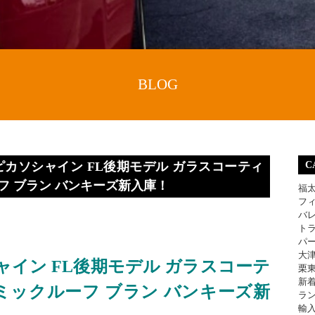
BLOG
ピカソシャイン FL後期モデル ガラスコーティ
C
フ ブラン バンキーズ新入庫！
福
フ
バ
ト
パ
大
シャイン FL後期モデル ガラスコーテ
栗
新
ミックルーフ ブラン バンキーズ新
ラ
輸