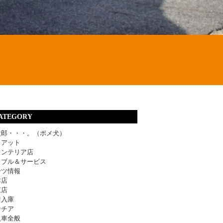
ATEGORY
太郎・・・。（ポメ犬）
ィアット
レンテリア店
ラブル＆サービス
ーツ情報
津店
東店
着入庫
ンチア
入車全般