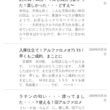
日
た！楽しかった・・・どすえ〜
本日は、天気も良く、こんな天気の良い休日
の日は、レジャーや、家族サービスが優先の
ようで、お店もユックリモードでユッタ
リ・・・大好きなクルマのお手入れを楽しま
せていただこうとTCLのスタッフは、素のク
ルマ好きばかりなので、各パートに分かれ
て・・・
2006年05月18
入庫仕立て！アルファロメオ75 TS！
日
早くもご成約、まことに
京都市 M.H様。 お世話になっておりま
す。 いつもありがとうございます。 入庫
したばかりで、まだまだ手入れ中のナナゴで
すが 早くも、良いお客さまへご成約いただ
きました。 M.Hさまは、１５５ ８Ｖを経
て、先祖還り・・・。です。 ベース・・・
2006年05月18
ラテンの匂い・・・漂ってまし
日
た・・・？使える！旧アルファロメ
とい・かあ・らんど に、癒し系、旧アルフ