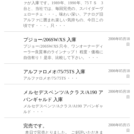
ァが入庫です。1989年、1990年、75ＴＳ 3
台と、当社では、毎回完売の、スパイダーヴ
ェローチェ・・・。味わい深い、アナログ旧
アルファに囲まれ楽しい気持ちの、今日この
頃です・・・。只・・・
2006年05月18
プジョー/206SW/XS 入庫
日
プジョー/206SW/XS 只今、ワンオーナーディ
ーラー良質車のラインナップ！ 程度・価格に
自信有り！ 是非、比較して下さい。 ・・・
2006年05月18
アルファロメオ/75/75TS 入庫
日
アルファロメオ/75/75TS ・・・
2006年05月18
メルセデスベンツ/Aクラス/A190 ア
日
バンギャルド 入庫
メルセデスベンツ/Aクラス/A190 アバンギャ
ルド ・・・
2006年05月15
完売です。
日
本日で完売とりました。 ご好評いただきま