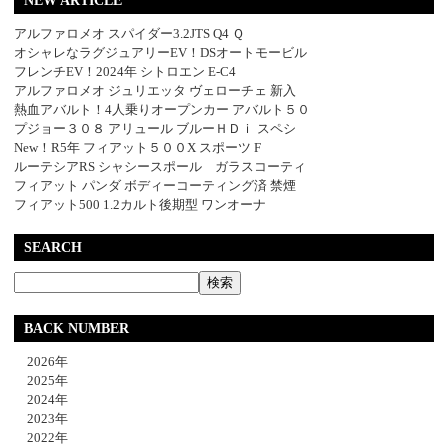
NEW ARTICLE
アルファロメオ スパイダー3.2JTS Q4 Ｑ
オシャレなラグジュアリーEV！DSオートモービル
フレンチEV！2024年 シトロエン E-C4
アルファロメオ ジュリエッタ ヴェローチェ 新入
熱血アバルト！4人乗りオープンカー アバルト５０
プジョー３０８ アリュール ブルーＨＤｉ スペシ
New！R5年 フィアット５００X スポーツ F
ルーテシアRS シャシースポール ガラスコーティ
フィアット パンダ ボディーコーティング済 禁煙
フィアット500 1.2カルト後期型 ワンオーナ
SEARCH
BACK NUMBER
2026年
2025年
2024年
2023年
2022年