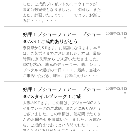
した、ご成約プレゼントのミニウォークが
限定台数完売となりました。 次回も、また
また、計画いたします。 ではっ。お楽し
みに・・・。・・・
2006年05月15
好評！プジョーフェアー！プジョー
日
307XS！ご成約ありがとう
奈良県からS.Hさま。お世話になります。本日
は、ご苦労さまでございました。本日、最終
時間に奈良県からご来店いただきました。
307を求め、地元のディーラー、他、ショッ
プへクルマ選びの一日・・・。最終、当社へ
ご来店いただき、即日、お気に入りい・・・
2006年05月15
好評！プジョーフェアー！プジョー
日
307スタイルブレーク！ご成
大阪のK.Tさま。この度は、プジョー307スタ
イルブレークのご成約、まことにありがとう
ございました。この車輌は、短期間でたくさ
んのお問合せを頂戴いたしました。入庫か
ら、ご成約まであっという間でした・・・。
ほんとうにありがとうございました。・・・