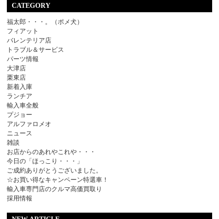
CATEGORY
福太郎・・・。（ポメ犬）
フィアット
バレンテリア店
トラブル＆サービス
パーツ情報
大津店
栗東店
新着入庫
ランチア
輸入車全般
プジョー
アルファロメオ
ニュース
雑談
お店からのあれやこれや・・・
今日の「ほっこり・・・」
ご成約ありがとうございました。
☆お買い得なキャンペーン特選車！
輸入車専門店のクルマ高価買取り
採用情報