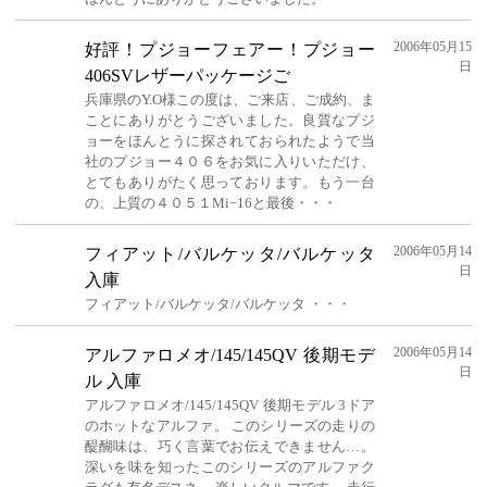
2006年05月15
好評！プジョーフェアー！プジョー
日
406SVレザーパッケージご
兵庫県のY.O様この度は、ご来店、ご成約、ま
ことにありがとうございました。良質なプジ
ョーをほんとうに探されておられたようで当
社のプジョー４０６をお気に入りいただけ、
とてもありがたく思っております。もう一台
の、上質の４０５１Mi−16と最後・・・
2006年05月14
フィアット/バルケッタ/バルケッタ
日
入庫
フィアット/バルケッタ/バルケッタ ・・・
2006年05月14
アルファロメオ/145/145QV 後期モデ
日
ル 入庫
アルファロメオ/145/145QV 後期モデル 3ドア
のホットなアルファ。 このシリーズの走りの
醍醐味は、巧く言葉でお伝えできません…。
深いを味を知ったこのシリーズのアルファク