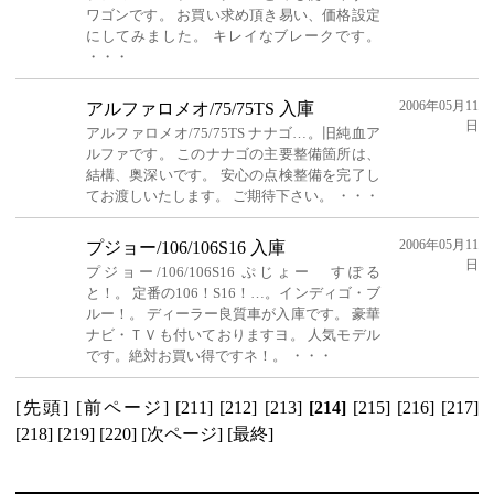
ワゴンです。 お買い求め頂き易い、価格設定
にしてみました。 キレイなブレークです。
・・・
2006年05月11
アルファロメオ/75/75TS 入庫
日
アルファロメオ/75/75TS ナナゴ…。旧純血ア
ルファです。 このナナゴの主要整備箇所は、
結構、奥深いです。 安心の点検整備を完了し
てお渡しいたします。 ご期待下さい。 ・・・
2006年05月11
プジョー/106/106S16 入庫
日
プジョー/106/106S16 ぷじょー すぽる
と！。 定番の106！S16！…。インディゴ・ブ
ルー！。 ディーラー良質車が入庫です。 豪華
ナビ・ＴＶも付いておりますヨ。 人気モデル
です。絶対お買い得ですネ！。 ・・・
[先頭]
[前ページ]
[211]
[212]
[213]
[214]
[215]
[216]
[217]
[218]
[219]
[220]
[次ページ]
[最終]