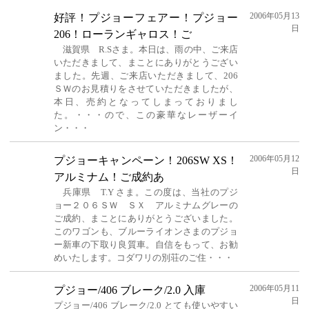
2006年05月13
好評！プジョーフェアー！プジョー
日
206！ローランギャロス！ご
滋賀県 R.Sさま。本日は、雨の中、ご来店
いただきまして、まことにありがとうござい
ました。先週、ご来店いただきまして、206
ＳＷのお見積りをさせていただきましたが、
本日、売約となってしまっておりまし
た。・・・ので、この豪華なレーザーイ
ン・・・
2006年05月12
プジョーキャンペーン！206SW XS！
日
アルミナム！ご成約あ
兵庫県 T.Y さま。この度は、当社のプジ
ョー２０６ＳＷ ＳＸ アルミナムグレーの
ご成約、まことにありがとうございました。
このワゴンも、ブルーライオンさまのプジョ
ー新車の下取り良質車。自信をもって、お勧
めいたします。コダワリの別荘のご住・・・
2006年05月11
プジョー/406 ブレーク/2.0 入庫
日
プジョー/406 ブレーク/2.0 とても使いやすい