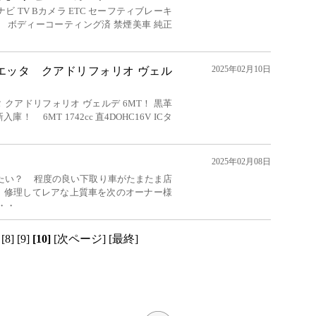
ナビ TV Bカメラ ETC セーフティブレーキ
 ボディーコーティング済 禁煙美車 純正
2025年02月10日
エッタ クアドリフォリオ ヴェル
クアドリフォリオ ヴェルデ 6MT！ 黒革
庫！ 6MT 1742cc 直4DOHC16V ICタ
2025年02月08日
たい？ 程度の良い下取り車がたまたま店
、修理してレアな上質車を次のオーナー様
・・
[8]
[9]
[10]
[次ページ]
[最終]