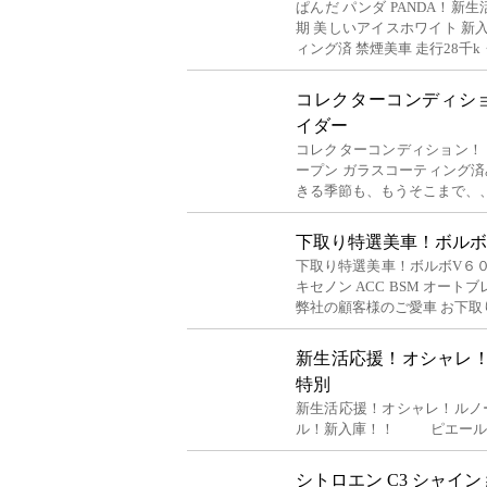
ぱんだ パンダ PANDA！新
期 美しいアイスホワイト 新入
ィング済 禁煙美車 走行28千k
コレクターコンディシ
イダー
コレクターコンディション！ 
ープン ガラスコーティング
きる季節も、もうそこまで、
下取り特選美車！ボルボV
下取り特選美車！ボルボV６０Ｔ
キセノン ACC BSM オー
弊社の顧客様のご愛車 お下
新生活応援！オシャレ！
特別
新生活応援！オシャレ！ルノー
ル！新入庫！！ ピエール
シトロエン C3 シャイン 