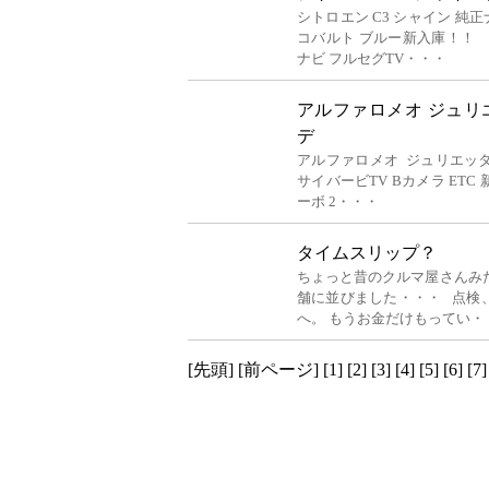
シトロエン C3 シャイン 純正
コバルト ブルー新入庫！！
ナビ フルセグTV・・・
アルファロメオ ジュリ
デ
アルファロメオ ジュリエッタ 
サイバービTV Bカメラ ETC 新入
ーボ 2・・・
タイムスリップ？
ちょっと昔のクルマ屋さんみ
舗に並びました・・・ 点検
へ。 もうお金だけもってい・
[先頭]
[前ページ]
[1]
[2]
[3]
[4]
[5]
[6]
[7]