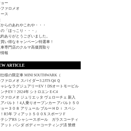
ジョー
ルファロメオ
ュース
談
店からのあれやこれや・・・
日の「ほっこり・・・」
成約ありがとうございました。
お買い得なキャンペーン特選車！
入車専門店のクルマ高価買取り
用情報
EW ARTICLE
仕様の限定車 MINI SOUTHWARK（
ファロメオ スパイダー3.2JTS Q4 Ｑ
シャレなラグジュアリーEV！DSオートモービル
ンチEV！2024年 シトロエン E-C4
ファロメオ ジュリエッタ ヴェローチェ 新入
血アバルト！4人乗りオープンカー アバルト５０
ョー３０８ アリュール ブルーＨＤｉ スペシ
w！R5年 フィアット５００X スポーツ F
ーテシアRS シャシースポール ガラスコーティ
アット パンダ ボディーコーティング済 禁煙