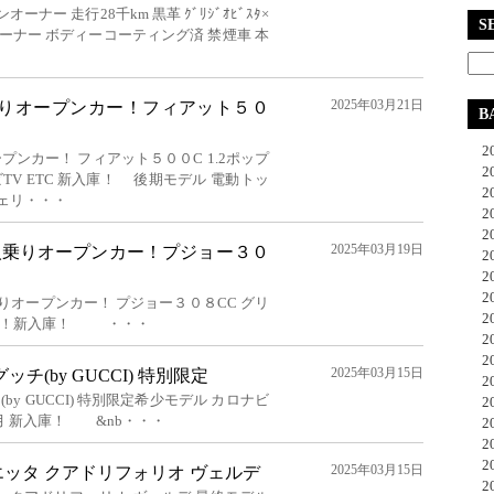
ナー 走行28千km 黒革 ｸﾞﾘｼﾞｵﾋﾞｽﾀ×
S
ンオーナー ボディーコーティング済 禁煙車 本
2025年03月21日
乗りオープンカー！フィアット５０
B
20
ンカー！ フィアット５００C 1.2ポップ
20
TV ETC 新入庫！ 後期モデル 電動トッ
20
ェリ・・・
20
20
2025年03月19日
人乗りオープンカー！プジョー３０
20
20
20
りオープンカー！ プジョー３０８CC グリ
20
イト！新入庫！ ・・・
20
20
2025年03月15日
チ(by GUCCI) 特別限定
20
by GUCCI) 特別限定希少モデル カロナビ
20
12月 新入庫！ &nb・・・
20
20
20
2025年03月15日
エッタ クアドリフォリオ ヴェルデ
20