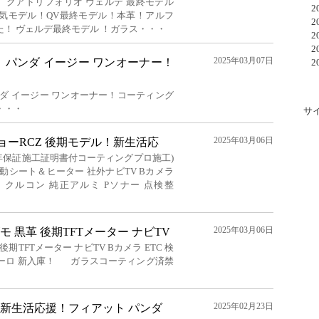
 クアドリフォリオ ヴェルデ 最終モデル
20
人気モデル！QV最終モデル！本革！アルフ
20
！ ヴェルデ最終モデル ！ガラス・・・
20
20
2025年03月07日
 パンダ イージー ワンオーナー！
20
ダ イージー ワンオーナー！コーティング
・・・
サ
2025年03月06日
ジョーRCZ 後期モデル！新生活応
年保証施工証明書付コーティングプロ施工)
動シート＆ヒーター 社外ナビTV Bカメラ
ト クルコン 純正アルミ Pソナー 点検整
2025年03月06日
 黒革 後期TFTメーター ナビTV
後期TFTメーター ナビTV Bカメラ ETC 検
ボーロ 新入庫！ ガラスコーティング済禁
2025年02月23日
A！新生活応援！フィアット パンダ