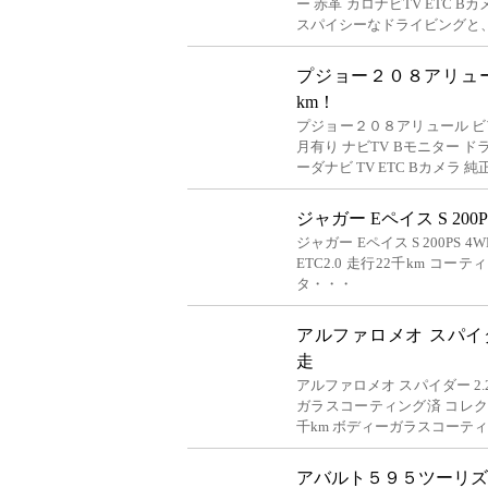
ー 赤革 カロナビTV ETC
スパイシーなドライビングと
プジョー２０８アリュー
km！
プジョー２０８アリュール ビ
月有り ナビTV Bモニター 
ーダナビ TV ETC Bカメラ
ジャガー Eペイス S 200
ジャガー Eペイス S 200PS 
ETC2.0 走行22千km 
タ・・・
アルファロメオ スパイ
走
アルファロメオ スパイダー 2.
ガラスコーティング済 コレ
千km ボディーガラスコーテ
アバルト５９５ツーリズモ