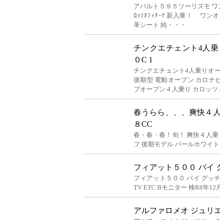
アバルト５９５ツーリズモ ワンオー
ﾛｯｿｵﾌｨﾁｰﾅ 新入庫！ ワ
革シート 純・・・
チンクエチェント4人
０C 1
チンクエチェント4人乗りオープ
後期型 電動オープン カロナビ
プオープン４人乗り カロッツ
春うらら、、、爽快４
８CC
春・春・春！旬！ 爽快４人乗
フ 後期モデル パールホワ
フィアット５００ バイ グッ
フィアット５００ バイ グッチ(
TV ETC Bモニター 検R8年
アルファロメオ ジュリ