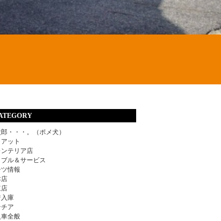
ATEGORY
太郎・・・。（ポメ犬）
ィアット
レンテリア店
ラブル＆サービス
ーツ情報
津店
東店
着入庫
ンチア
入車全般