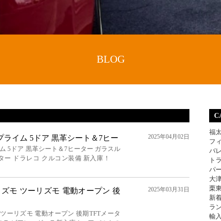
BLOG
C
福
2025年04月02日
プライム 5ドア 黒革シート＆7ヒー
フ
ム 5ドア 黒革シート＆7ヒーター ガラスル
バ
Bモニター ドラレコ クルコン装備 新入庫！
ト
パ
大
栗
2025年03月31日
ズモ ツーリズモ 電動オープン 後
新
ラ
ツーリズモ 電動オープン 後期TFTメータ
輸