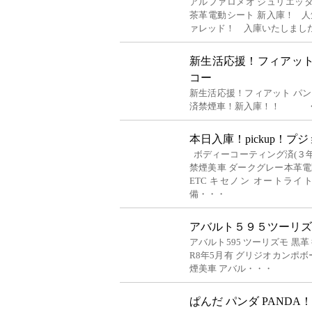
アルファロメオ ジュリエッタ
茶革電動シート 新入庫！ 
ァレッド！ 入庫いたしました
新生活応援！フィアット
コー
新生活応援！フィアット パン
済禁煙車！新入庫！！ 
本日入庫！pickup！プ
ボディーコーティング済(３
禁煙美車 ダークグレー本革電
ETC キセノン オートライ
備・・・
アバルト５９５ツーリズモ
アバルト595 ツーリズモ 黒革 
R8年5月有 グリジオカンポ
煙美車 アバル・・・
ぱんだ パンダ PAND