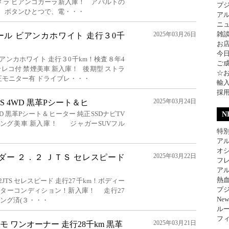
 Bカメラ ビアンコガーラ新入庫！ アバルトの
プ
、 ボタンひとつで、電・・・
ア
ニ
雑
2025年03月26日
ル ビアンカホワイト 走行３0千
お
今
アンカホワイト 走行３0千km！検査８年4
ご
ドラレコ付 禁煙美車 新入庫！ 後期型 ストラ
☆
 純正モニター有 ドライブレ・・・
輸
採
2025年03月24日
PS 4WD 黒革Pシート＆ヒ
4WD 黒革Pシート＆ヒーター 純正SSDナビTV
N
コーティング美車 新入庫！ ジャガーSUVフル
特別
アル
オ
2025年03月22日
ダー ２．２ ＪＴＳ セレスピード
フレ
アル
熱
2JTS セレスピード 走行27千km！ボディー
プジ
クターコンディション！新入庫！ 走行27
Ne
ィング済(３・・・
ル
フィ
2025年03月21日
 ワンオーナー 走行28千km 黒革