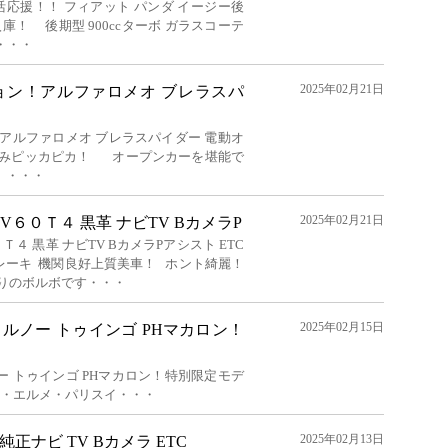
生活応援！！ フィアット パンダ イージー後
庫！ 後期型 900ccターボ ガラスコーテ
・・・
2025年02月21日
ョン！アルファロメオ ブレラスパ
アルファロメオ ブレラスパイダー 電動オ
済みピッカピカ！ オープンカーを堪能で
、・・・
2025年02月21日
６０Ｔ４ 黒革 ナビTV BカメラP
４ 黒革 ナビTV BカメラPアシスト ETC
トブレーキ 機関良好上質美車！ ホント綺麗！
取りのボルボです・・・
2025年02月15日
ルノー トゥインゴ PHマカロン！
 トゥインゴ PHマカロン！特別限定モデ
・エルメ・パリスイ・・・
2025年02月13日
純正ナビ TV Bカメラ ETC